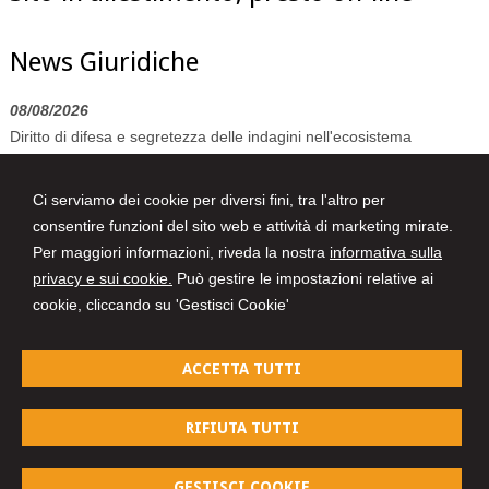
News Giuridiche
08/08/2026
Diritto di difesa e segretezza delle indagini nell'ecosistema
investigativo digitale
07/08/2026
Ci serviamo dei cookie per diversi fini, tra l'altro per
Volo in ritardo o cancellato: la pronuncia del Giudice di Pace di
consentire funzioni del sito web e attività di marketing mirate.
Venezia
Per maggiori informazioni, riveda la nostra
informativa sulla
privacy e sui cookie.
Può gestire le impostazioni relative ai
07/08/2026
cookie, cliccando su 'Gestisci Cookie'
AI Act: ok definitivo ai decreti su governance e attività di polizia. Il
Cdm vara la riforma del sistema 231
ACCETTA TUTTI
LINO FALZARANO
RIFIUTA TUTTI
Studio Legale
Via Mameli Goffredo, 72/C -
Pesaro
61100
,
PU
GESTISCI COOKIE